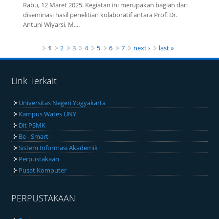
Rabu, 12 Maret 2025. Kegiatan ini merupakan bagian dari
diseminasi hasil penelitian kolaboratif antara Prof. Dr.
Antuni Wiyarsi, M....
Pages
1
2
3
4
5
6
7
next ›
last »
Link Terkait
Universitas Negeri Yogyakarta
Kampus Wates UNY
Dit PSMK
Be - Smart
Sistem Informasi Akademik
Perpustakaan
Pusat Komputer
PERPUSTAKAAN